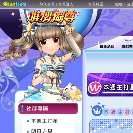
加入會員
會員登入
會員特區
點數 / 儲
|
最新消息
遊戲專