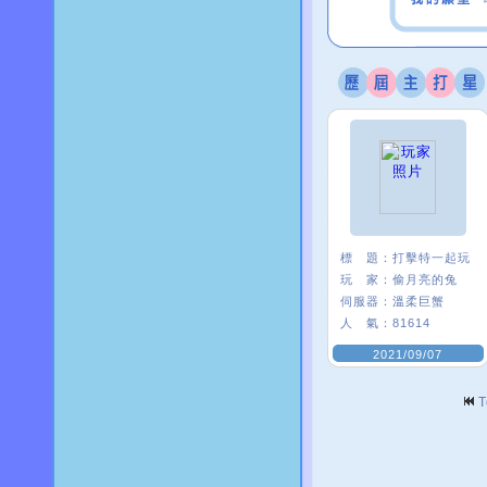
標 題：
打擊特一起玩
玩 家：
偷月亮的兔
伺服器：
溫柔巨蟹
人 氣：
81614
2021/09/07
T