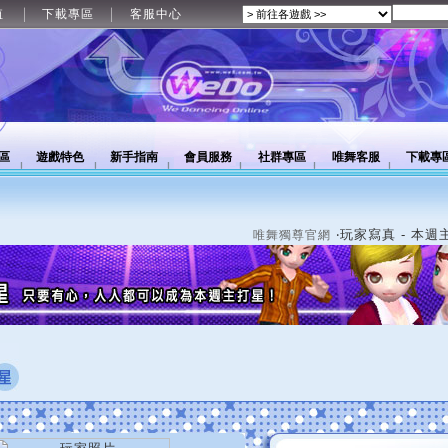
值
下載專區
客服中心
區
遊戲特色
新手指南
會員服務
社群專區
唯舞客服
下載專
‧玩家寫真 - 本週
唯舞獨尊官網