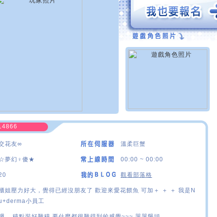
14866
交花友∞
溫柔巨蟹
☆夢幻♀傻★
00:00 ~ 00:00
20
觀看部落格
櫃姐壓力好大，覺得已經沒朋友了 歡迎來愛花餵魚 可加＋ ＋ ＋ 我是N
u+derma小員工
嗯... 積點裝好難積 要什麼都很難得到的感覺~~~ 哭哭饅頭