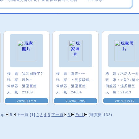
標 題：
我又回歸了?
標 題：
嗨哀~~~
標 題：
求活人一起
玩 家：
境歆σ
玩 家：
〃見朕騎姬/E8
玩 家：
伺服器：
溫柔巨蟹
伺服器：
溫柔巨蟹
伺服器：
溫柔巨蟹
人 氣：
23189
人 氣：
24604
人 氣：
21913
2020/11/19
2020/03/05
2019/12/12
op
5
上一頁
[1]
2
3
4
5
下一頁
5
End
(總頁數:133)