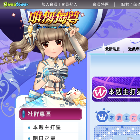
加入會員
會員登入
會員特區
點數 / 儲
|
最新消息
遊戲專