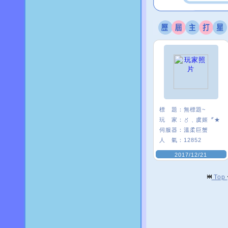
標 題：
無標題~
玩 家：
〥﹑虞姬〞★
伺服器：
溫柔巨蟹
人 氣：
12852
2017/12/21
Top