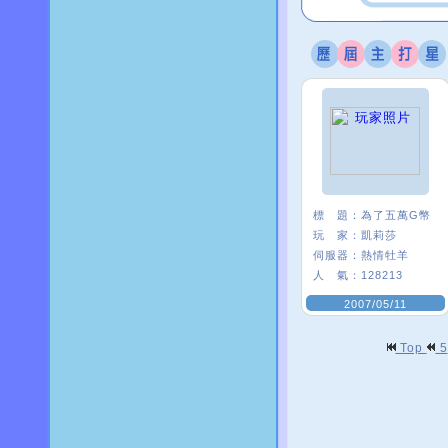
標 題：
為了五萬G幣
玩 家：
凱莉莎
伺服器：
熱情牡羊
人 氣：
128213
2007/05/11
Top
5