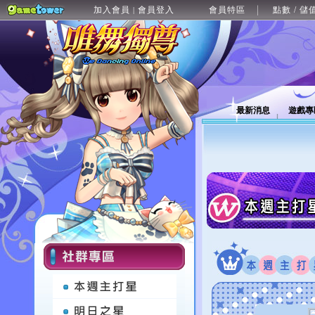
加入會員
會員登入
會員特區
點數 / 儲
|
最新消息
遊戲專