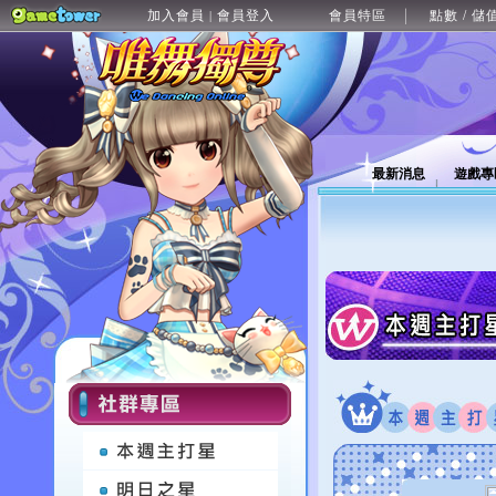
加入會員
會員登入
會員特區
點數 / 儲
|
最新消息
遊戲專