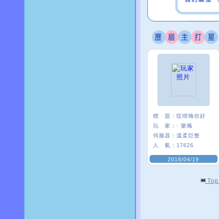
標 題：
哎唷嗨你好
玩 家：
· 樂佩
伺服器：
溫柔巨蟹
人 氣：
17626
2018/04/19
To