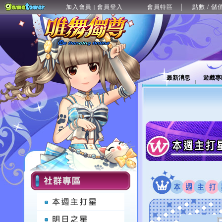
加入會員
會員登入
會員特區
點數 / 儲
|
最新消息
遊戲專