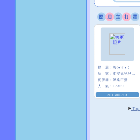
標 題：
嗨(●‘ε’● )
玩 家：
柔安兒兒兒兒’
伺服器：
溫柔巨蟹
人 氣：
17369
2013/06/13
To