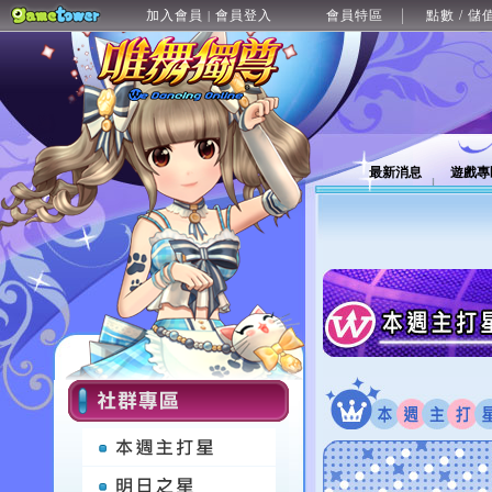
加入會員
會員登入
會員特區
點數 / 儲
|
最新消息
遊戲專