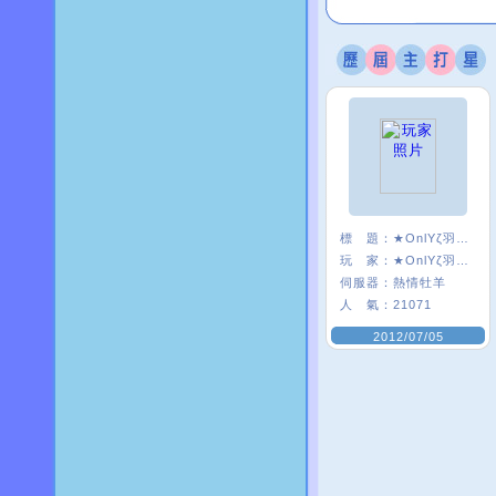
標 題：
★OnlYζ羽慾υ
玩 家：
★OnlYζ羽慾υ
伺服器：
熱情牡羊
人 氣：
21071
2012/07/05