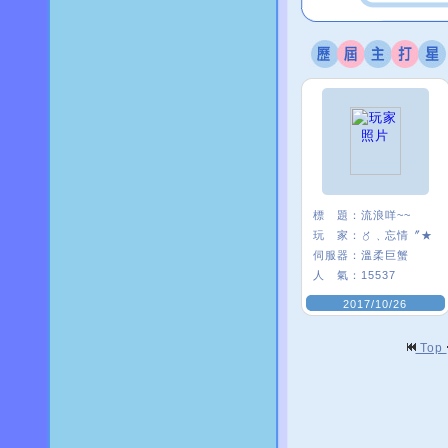
標 題：
流浪咩~~
玩 家：
〥﹑忘情〞★
伺服器：
溫柔巨蟹
人 氣：
15537
2017/10/26
Top