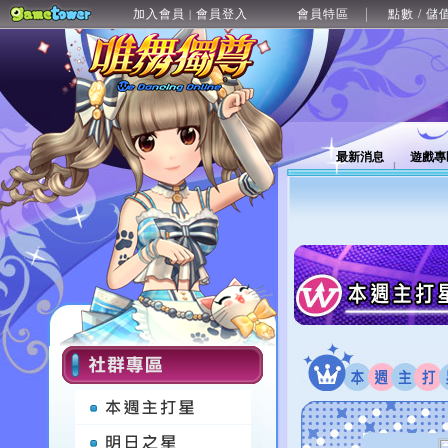
加入會員
會員登入
會員特區
點數 / 儲
|
最新消息
遊戲專