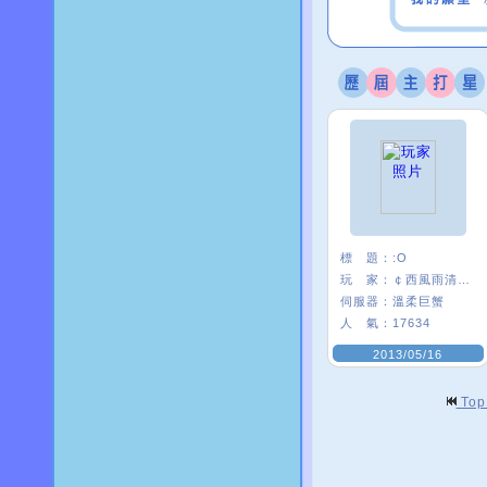
標 題：
:O
玩 家：
￠西風雨清楓∮
伺服器：
溫柔巨蟹
人 氣：
17634
2013/05/16
To