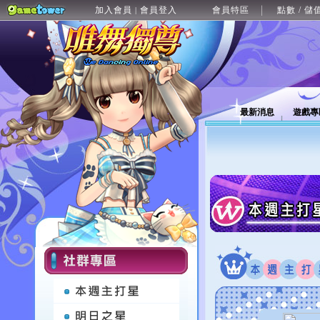
加入會員
會員登入
會員特區
點數 / 儲
|
最新消息
遊戲專