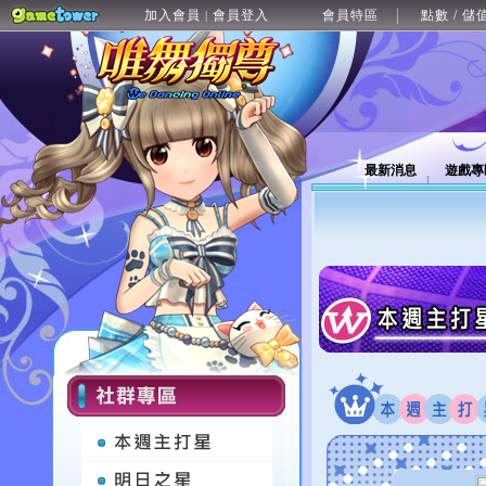
加入會員
會員登入
會員特區
點數 / 儲
|
最新消息
遊戲專