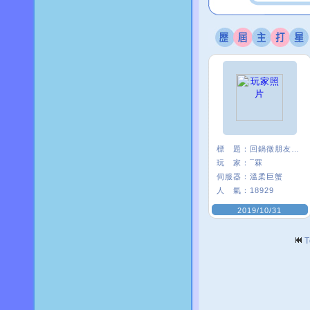
標 題：
回鍋徵朋友<3
玩 家：
¯罧
伺服器：
溫柔巨蟹
人 氣：
18929
2019/10/31
T