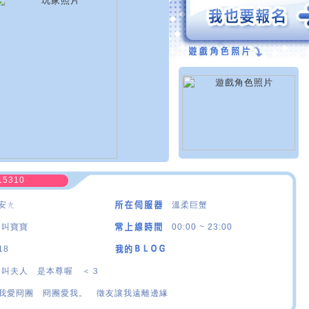
15310
安ㄤ
溫柔巨蟹
·叫寶寶
00:00 ~ 23:00
18
·叫夫人 是本尊喔 ＜３
我愛冏團 冏團愛我。 徵友讓我遠離邊緣