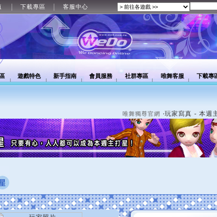
值
下載專區
客服中心
區
遊戲特色
新手指南
會員服務
社群專區
唯舞客服
下載專
‧玩家寫真 - 本週
唯舞獨尊官網