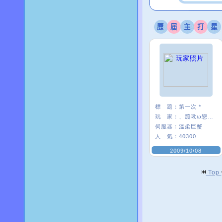
標 題：
第一次 *
玩 家：
、蹦啾ω戀芽〃
伺服器：
溫柔巨蟹
人 氣：
40300
2009/10/08
Top