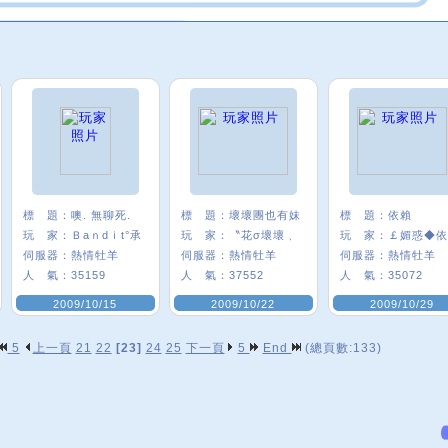
標 題：
噢. 無聊死.
標 題：
壞壞團也有妹
標 題：
依賴
玩 家：
Ｂaｎdｉt°承
玩 家：
〝花σ壞壞﹑
玩 家：
￡媚惑◆依
伺服器：
熱情牡羊
伺服器：
熱情牡羊
伺服器：
熱情牡羊
人 氣：
35159
人 氣：
37552
人 氣：
35072
2009/10/15
2009/10/22
2009/10/29
5
上一頁
21
22
[23]
24
25
下一頁
5
End
(總頁數:133)