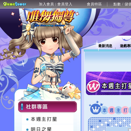
加入會員
會員登入
會員特區
點數 / 儲
|
最新消息
遊戲專