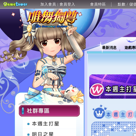
加入會員
會員登入
會員特區
點數 / 儲
|
最新消息
遊戲專