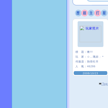
標 題：
噢!!!
玩 家：
☆﹏珮妞╭＊
伺服器：
熱情牡羊
人 氣：
46286
2008/10/23
To