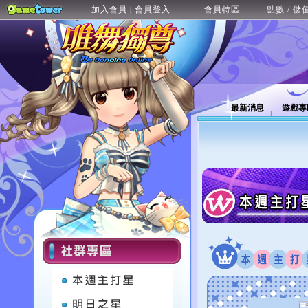
加入會員
會員登入
會員特區
點數 / 儲
|
最新消息
遊戲專