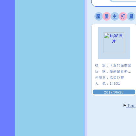
標 題：
卡童門面擔當
玩 家：
愛莉絲春夢ι﹑
伺服器：
溫柔巨蟹
人 氣：
14831
2017/06/28
Top