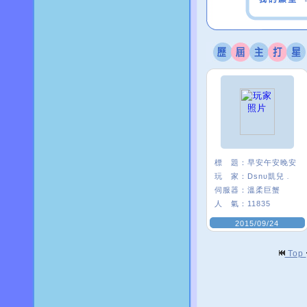
標 題：
早安午安晚安
玩 家：
Dsnυ凱兒﹒
伺服器：
溫柔巨蟹
人 氣：
11835
2015/09/24
Top