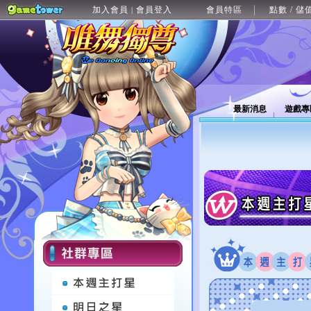
加入會員
會員登入
會員特區
點數 / 儲
|
最新消息
遊戲專