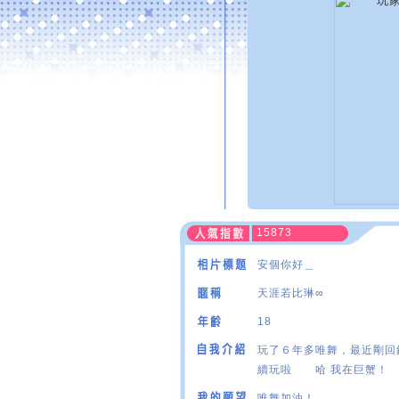
15873
安個你好＿
天涯若比琳∞
18
玩了６年多唯舞，最近剛回
續玩啦 哈 我在巨蟹！ 
唯舞加油！