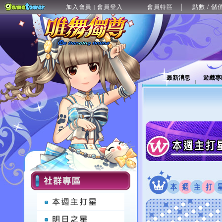
加入會員
會員登入
會員特區
點數 / 儲
|
最新消息
遊戲專