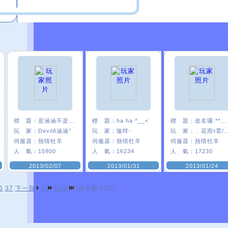
標 題：
是涵涵不是含含-/-
標 題：
ha ha ^__<
標 題：
改名囉:**粉圓兒,
玩 家：
Devilδ涵涵°
玩 家：
璇咩-
玩 家：
﹑花雨τ霏/
伺服器：
熱情牡羊
伺服器：
熱情牡羊
伺服器：
熱情牡羊
人 氣：
15900
人 氣：
16234
人 氣：
17230
2013/02/07
2013/01/31
2013/01/24
6
37
下一頁
5
End
(總頁數:133)