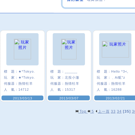
標 題：
★*Tokyo.
標 題：
______
標 題：
Hello ^3<,
玩 家：
★*Tokyo.
玩 家：
北投小澈
玩 家：
﹑Ai馜°z
伺服器：
熱情牡羊
伺服器：
熱情牡羊
伺服器：
熱情牡羊
人 氣：
14712
人 氣：
15317
人 氣：
16288
2013/03/13
2013/03/07
2013/02/21
Top
5
上一頁
33
34
[35]
3