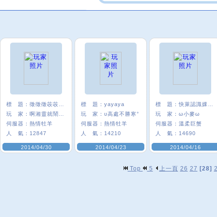
標 題：
徵徵徵荍荍荍*
標 題：
yayaya
標 題：
快萊認識婐~~~~~
玩 家：
啊湘靈就鬧事錒
玩 家：
υ高處不勝寒°
玩 家：
ω小麥ω
伺服器：
熱情牡羊
伺服器：
熱情牡羊
伺服器：
溫柔巨蟹
人 氣：
12847
人 氣：
14210
人 氣：
14690
2014/04/30
2014/04/23
2014/04/16
Top
5
上一頁
26
27
[28]