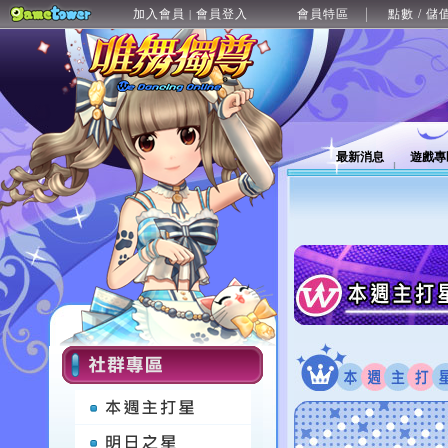
加入會員
會員登入
會員特區
點數 / 儲
|
最新消息
遊戲專