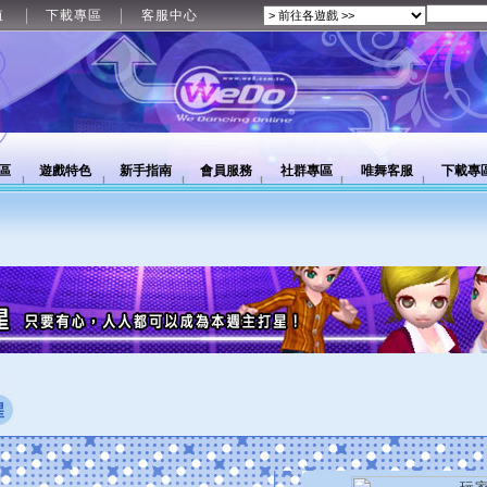
值
下載專區
客服中心
區
遊戲特色
新手指南
會員服務
社群專區
唯舞客服
下載專