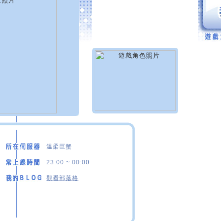
溫柔巨蟹
23:00 ~ 00:00
觀看部落格