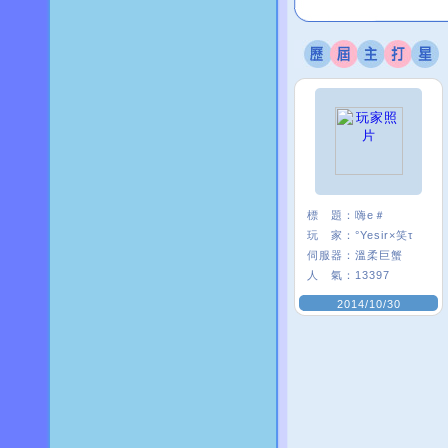
標 題：
嗨e＃
玩 家：
°Yesir×笑τ
伺服器：
溫柔巨蟹
人 氣：
13397
2014/10/30