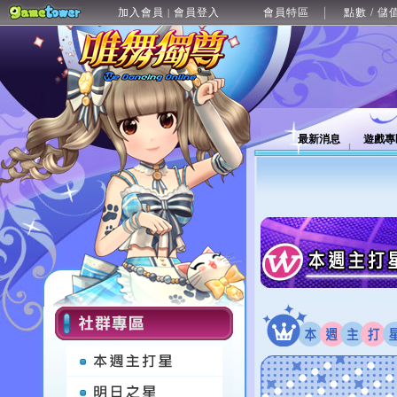
加入會員
會員登入
會員特區
點數 / 儲
|
最新消息
遊戲專