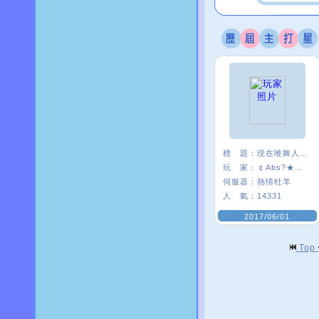
標 題：
現在唯舞人好少:(
玩 家：
￠Abs?★安啾
伺服器：
熱情牡羊
人 氣：
14331
2017/06/01
Top