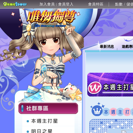
加入會員
會員登入
會員特區
點數 / 儲
|
最新消息
遊戲專