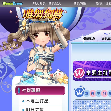
加入會員
會員登入
會員特區
點數 / 儲
|
最新消息
遊戲專