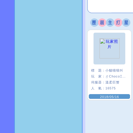
標 題：
小貓喵喵叫
玩 家：
〥ChocoΞ貘妡
伺服器：
溫柔巨蟹
人 氣：
16575
2018/05/16