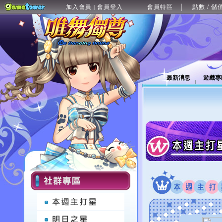
加入會員
會員登入
會員特區
點數 / 儲
|
最新消息
遊戲專