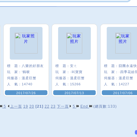
標 題：
八樂的好朋友
標 題：
安ㄤ
標 題：
囧團永遠快
玩 家：
‘鶴唳
玩 家：
·叫寶寶
玩 家：
·四季花紛
伺服器：
溫柔巨蟹
伺服器：
溫柔巨蟹
伺服器：
溫柔巨蟹
人 氣：
14740
人 氣：
15266
人 氣：
14227
2017/07/26
2017/07/13
2017/07/06
5
上一頁
19
20
[21]
22
23
下一頁
5
End
(總頁數:133)