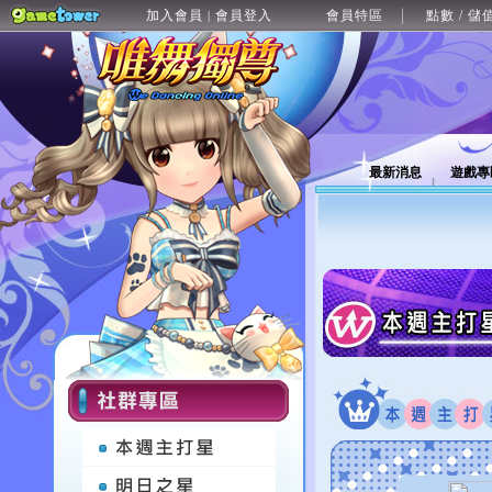
加入會員
會員登入
會員特區
點數 / 儲
|
最新消息
遊戲專