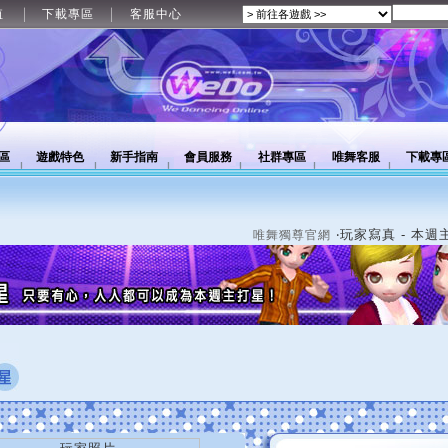
值
下載專區
客服中心
區
遊戲特色
新手指南
會員服務
社群專區
唯舞客服
下載專
‧玩家寫真 - 本週
唯舞獨尊官網