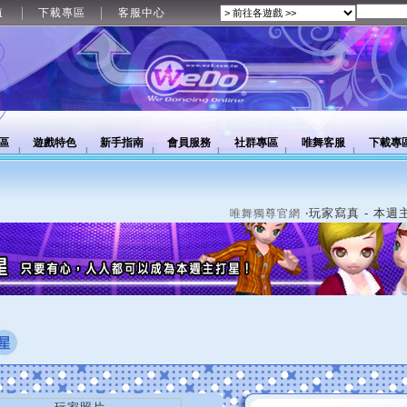
值
下載專區
客服中心
區
遊戲特色
新手指南
會員服務
社群專區
唯舞客服
下載專
‧玩家寫真 - 本週
唯舞獨尊官網