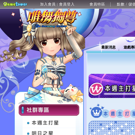
加入會員
會員登入
會員特區
點數 / 儲
|
最新消息
遊戲專