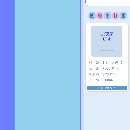
標 題：
Ha , 你好 :3
玩 家：
ξ太子幫☆絺芯
伺服器：
熱情牡羊
人 氣：
18806
2013/07/11