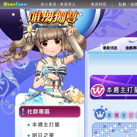
加入會員
會員登入
會員特區
點數 / 儲
|
最新消息
遊戲專