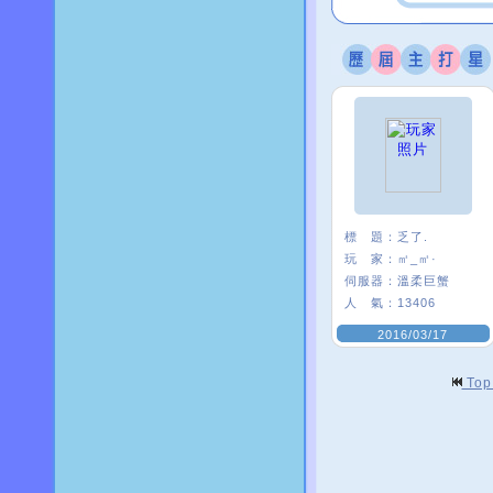
標 題：
乏了.
玩 家：
㎡_㎡·
伺服器：
溫柔巨蟹
人 氣：
13406
2016/03/17
To