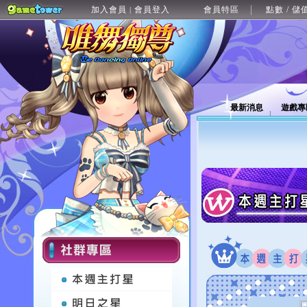
加入會員
會員登入
會員特區
點數 / 儲
|
最新消息
遊戲專