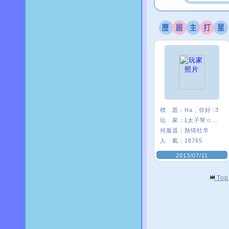
標 題：
Ha , 你好 :3
玩 家：
ξ太子幫☆絺芯
伺服器：
熱情牡羊
人 氣：
18765
2013/07/11
To