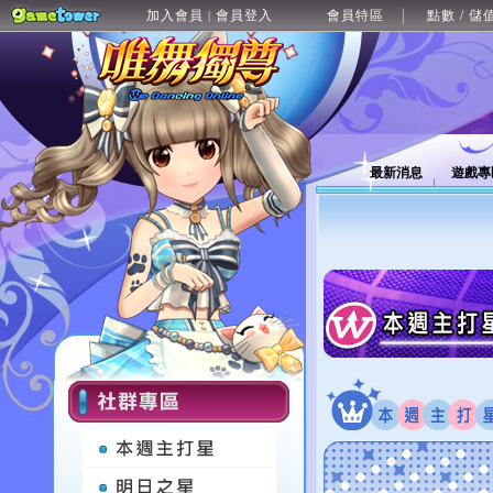
加入會員
會員登入
會員特區
點數 / 儲
|
最新消息
遊戲專