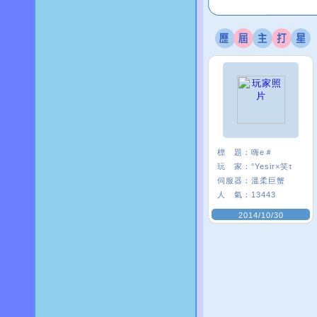
標 題：
嗨e＃
玩 家：
°Yesir×笑τ
伺服器：
溫柔巨蟹
人 氣：
13443
2014/10/30