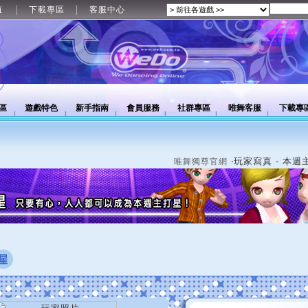
值
下載專區
客服中心
區
遊戲特色
新手指南
會員服務
社群專區
唯舞客服
下載專
‧玩家寫真 - 本週
唯舞獨尊官網