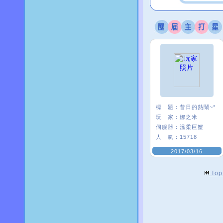
標 題：
昔日的熱鬧~*
玩 家：
娜之米
伺服器：
溫柔巨蟹
人 氣：
15718
2017/03/16
To