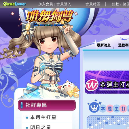
加入會員
會員登入
會員特區
點數 / 儲
|
最新消息
遊戲專