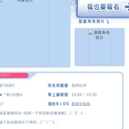
16527
恩?回歸?
熱情牡羊
★〞耖ν冷悠σ
19:00 ~ 22:00
17
觀看部落格
就是無聊玩玩~回歸一下所謂的音樂遊戲!╮(╯3╰)╭
講了你也實現不了呵呵╮(￣▽￣)╭