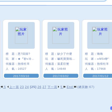
標 題：
恩?回歸?
標 題：
缺少了什麼
標 題：
嗨嗨
玩 家：
★〞耖ν冷悠σ
玩 家：
嚇死寶寶啦ι﹑
玩 家：
∞MSτ咿°
伺服器：
熱情牡羊
伺服器：
溫柔巨蟹
伺服器：
熱情牡羊
人 氣：
16527
人 氣：
14648
人 氣：
17968
2017/03/10
2017/03/02
2017/01/12
p
5
上一頁
23
24
[25]
26
27
下一頁
5
End
(總頁數:67)