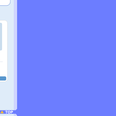
情殤化蝶飛ι﹑