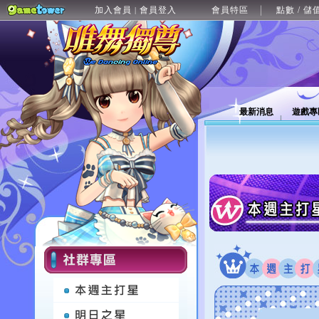
加入會員
會員登入
會員特區
點數 / 儲
|
最新消息
遊戲專