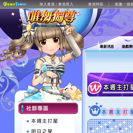
加入會員
會員登入
會員特區
點數 / 儲
|
最新消息
遊戲專