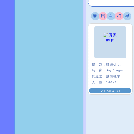
標 題：
純網chu.
玩 家：
★╮Dragon╯乜
伺服器：
熱情牡羊
人 氣：
14474
2015/04/30