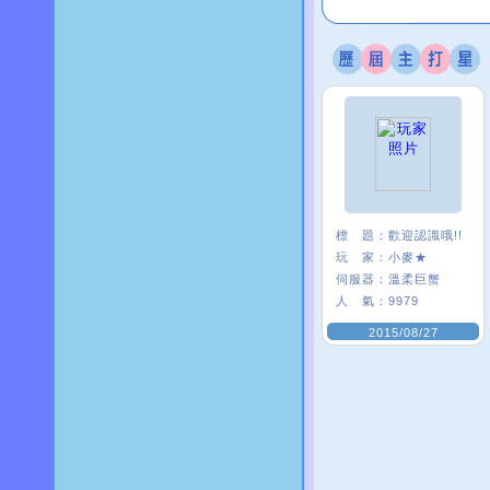
標 題：
歡迎認識哦!!
玩 家：
小麥★
伺服器：
溫柔巨蟹
人 氣：
9979
2015/08/27