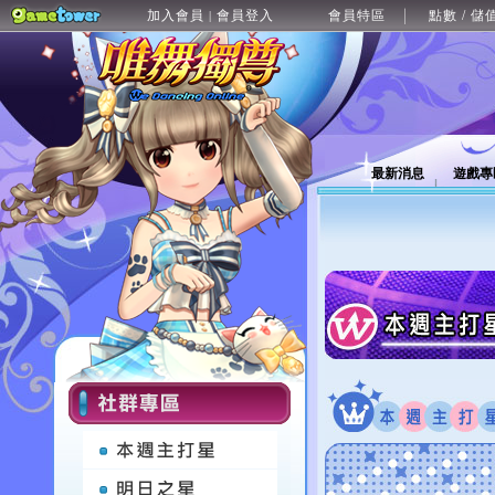
加入會員
會員登入
會員特區
點數 / 儲
|
最新消息
遊戲專