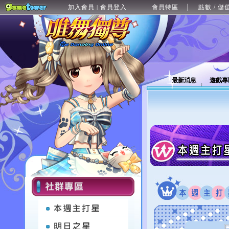
加入會員
會員登入
會員特區
點數 / 儲
|
最新消息
遊戲專