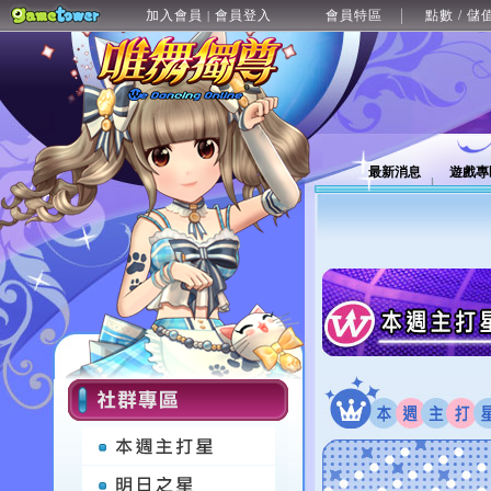
加入會員
會員登入
會員特區
點數 / 儲
|
最新消息
遊戲專