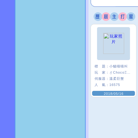
標 題：
小貓喵喵叫
玩 家：
〥ChocoΞ貘妡
伺服器：
溫柔巨蟹
人 氣：
16575
2018/05/16