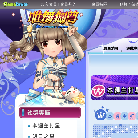
加入會員
會員登入
會員特區
點數 / 儲
|
最新消息
遊戲專