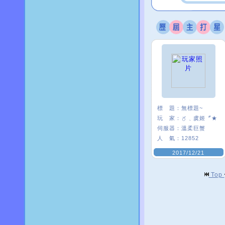
標 題：
無標題~
玩 家：
〥﹑虞姬〞★
伺服器：
溫柔巨蟹
人 氣：
12852
2017/12/21
Top