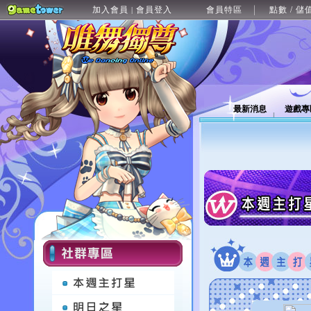
加入會員
會員登入
會員特區
點數 / 儲
|
最新消息
遊戲專