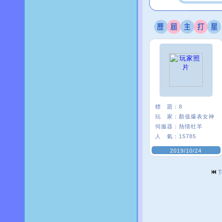
標 題：
8
玩 家：
顏值爆表女神
伺服器：
熱情牡羊
人 氣：
15785
2019/10/24
T