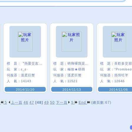
標 題：
〝熱愛交友×哈啦〞
標 題：
喲嗨囉我是啊萌萌:D
標 題：
玩 家：
ε_ε·
玩 家：
極致★萌萌
玩 家：
°Promise
伺服器：
溫柔巨蟹
伺服器：
溫柔巨蟹
伺服器：
熱情牡羊
人 氣：
14143
人 氣：
11521
人 氣：
12646
2014/11/20
2014/11/13
2014/11/06
p
5
上一頁
46
47
[48]
49
50
下一頁
5
End
(總頁數:67)