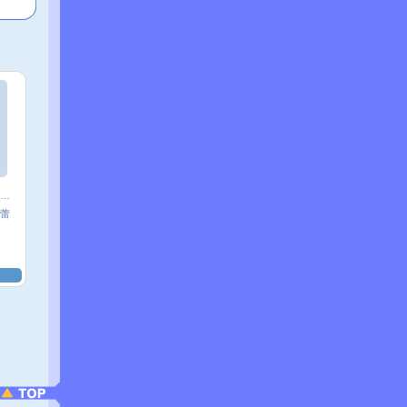
喜歡多交朋友.談心
σ蕾