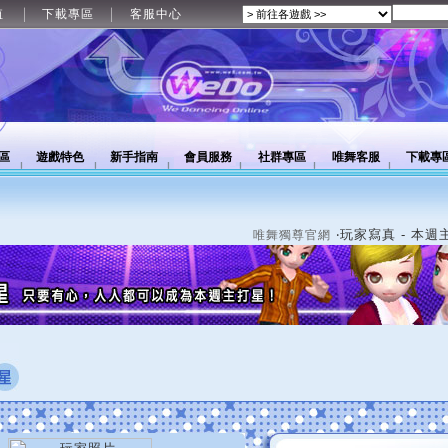
值
下載專區
客服中心
區
遊戲特色
新手指南
會員服務
社群專區
唯舞客服
下載專
‧玩家寫真 - 本週
唯舞獨尊官網