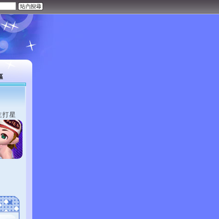
區
主打星