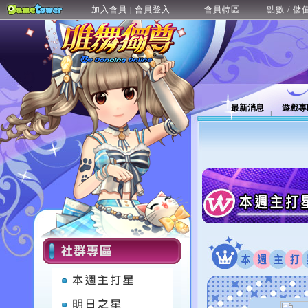
加入會員
會員登入
會員特區
點數 / 儲
|
最新消息
遊戲專