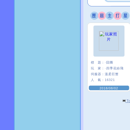
標 題：
·囧團
玩 家：
·四季花紛飛
伺服器：
溫柔巨蟹
人 氣：
16321
2018/08/02
T