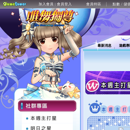
加入會員
會員登入
會員特區
點數 / 儲
|
最新消息
遊戲專