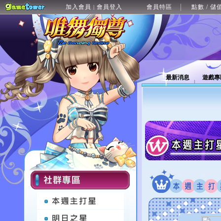
加入會員
會員登入
會員特區
點數 / 儲
|
最新消息
遊戲專