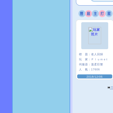
標 題：
老人回歸
玩 家：
Ｐｌｕｍｅτ
伺服器：
溫柔巨蟹
人 氣：
17606
2018/12/06
T