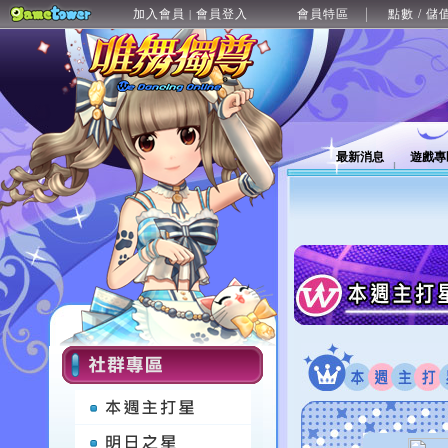
加入會員
會員登入
會員特區
點數 / 儲
|
最新消息
遊戲專