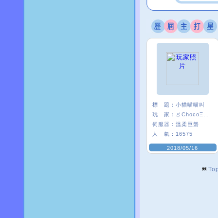
標 題：
小貓喵喵叫
玩 家：
〥ChocoΞ貘妡
伺服器：
溫柔巨蟹
人 氣：
16575
2018/05/16
To