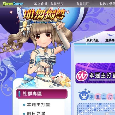
加入會員
會員登入
會員特區
點數 / 儲
|
最新消息
遊戲專