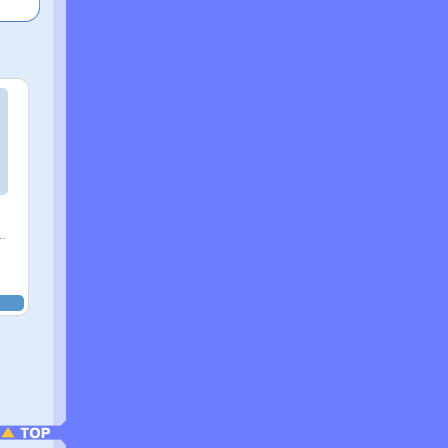
MIsE〞娃