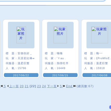
標 題：
安個你好＿
標 題：
嗨嗨
標 題：
嗨~~
玩 家：
天涯若比琳∞
玩 家：
‘Ｙau﹒
玩 家：
ξPro
伺服器：
溫柔巨蟹
伺服器：
熱情牡羊
伺服器：
溫柔巨蟹
人 氣：
15796
人 氣：
16449
人 氣：
15918
2017/06/22
2017/06/15
2017/06/08
p
5
上一頁
20
21
[22]
23
24
下一頁
5
End
(總頁數:67)