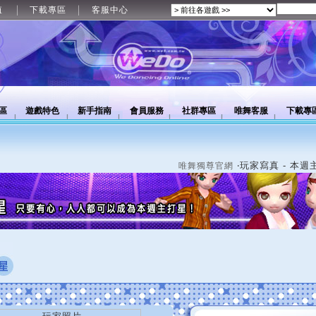
值
下載專區
客服中心
區
遊戲特色
新手指南
會員服務
社群專區
唯舞客服
下載專
‧玩家寫真 - 本週
唯舞獨尊官網