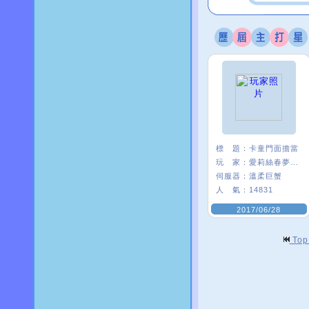
標 題：
卡童門面擔當
玩 家：
愛莉絲春夢ι﹑
伺服器：
溫柔巨蟹
人 氣：
14831
2017/06/28
To