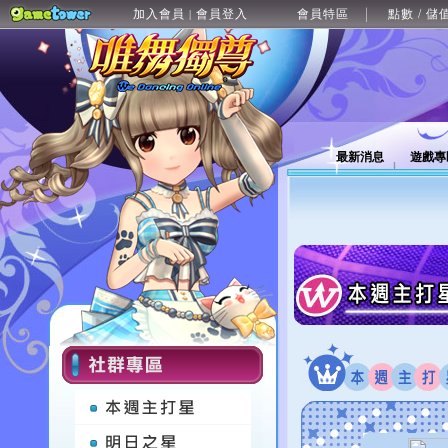
加入會員
會員登入
會員特區
點數 / 儲
|
最新消息
遊戲專