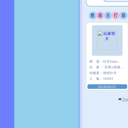
標 題：
牡羊baby嗨起來
玩 家：
°至尊σ屁桃﹑
伺服器：
熱情牡羊
人 氣：
16663
2018/06/21
To