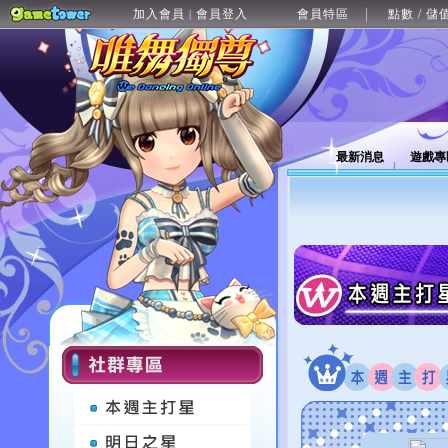
加入會員
會員登入
會員特區
點數 / 儲
|
最新消息
遊戲專