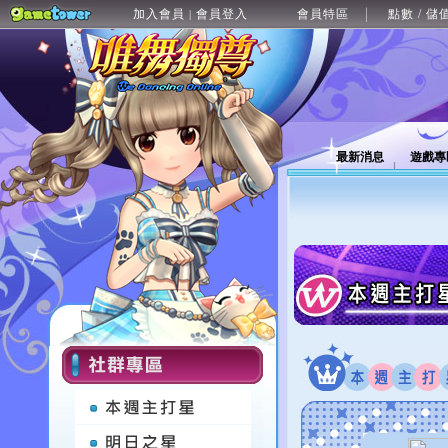
加入會員
會員登入
會員特區
點數 / 儲
|
最新消息
遊戲專