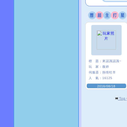
標 題：
來認識認識~
玩 家：
薇婷
伺服器：
熱情牡羊
人 氣：
16125
2016/08/18
Top