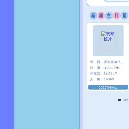
標 題：
現在唯舞人好少:(
玩 家：
￠Abs?★安啾
伺服器：
熱情牡羊
人 氣：
14363
2017/06/01
To