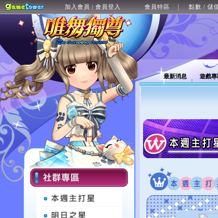
加入會員
會員登入
會員特區
點數 / 儲
|
最新消息
遊戲專