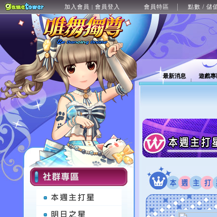
加入會員
會員登入
會員特區
點數 / 儲
|
最新消息
遊戲專