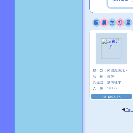
標 題：
來認識認識~
玩 家：
薇婷
伺服器：
熱情牡羊
人 氣：
16172
2016/08/18
To