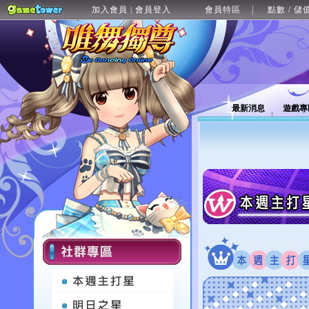
加入會員
會員登入
會員特區
點數 / 儲
|
最新消息
遊戲專