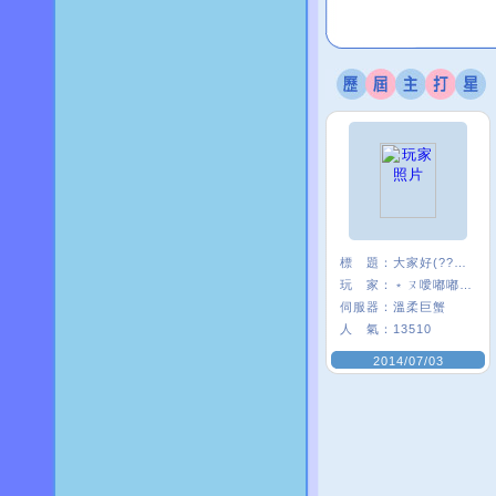
標 題：
大家好(?????)
玩 家：
﹡ㄡ噯嘟嘟貓﹑
伺服器：
溫柔巨蟹
人 氣：
13510
2014/07/03