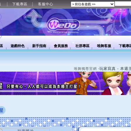
值
下載專區
客服中心
區
遊戲特色
新手指南
會員服務
社群專區
唯舞客服
下載專
‧玩家寫真 - 本週
唯舞獨尊官網