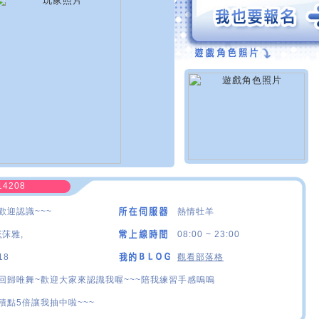
14208
歡迎認識~~~
熱情牡羊
ξ莯雅,
08:00 ~ 23:00
18
觀看部落格
回歸唯舞~歡迎大家來認識我喔~~~陪我練習手感嗚嗚
積點5倍讓我抽中啦~~~