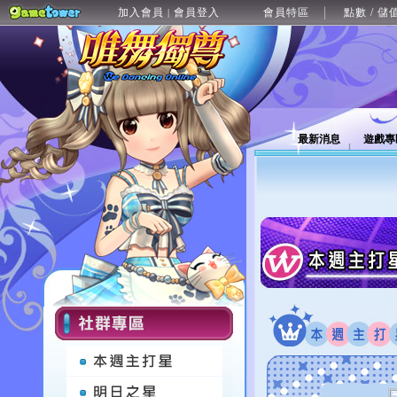
加入會員
會員登入
會員特區
點數 / 儲
|
最新消息
遊戲專