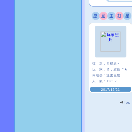
標 題：
無標題~
玩 家：
〥﹑虞姬〞★
伺服器：
溫柔巨蟹
人 氣：
12852
2017/12/21
Top