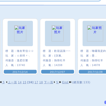
標 題：
徵友寄信☆☆
標 題：
歡迎認識~~~
標 題：
玩 家：
☆呆咩〃╮
玩 家：
ξ莯雅,
玩 家：
墨．
伺服器：
溫柔巨蟹
伺服器：
熱情牡羊
伺服器：
熱情牡羊
人 氣：
13740
人 氣：
14208
人 氣：
14878
2017/12/14
2017/12/07
2017/11/28
5
上一頁
14
15
[16]
17
18
下一頁
5
End
(總頁數:133)