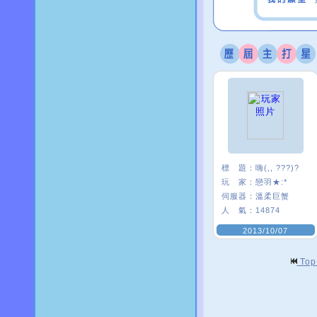
標 題：
嗨(,, ???)?
玩 家：
戀羽★:*
伺服器：
溫柔巨蟹
人 氣：
14874
2013/10/07
To