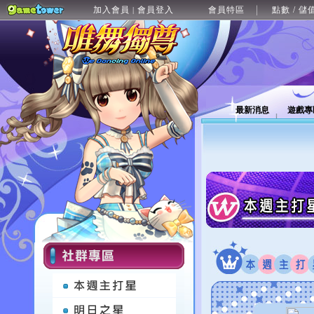
加入會員
會員登入
會員特區
點數 / 儲
|
最新消息
遊戲專