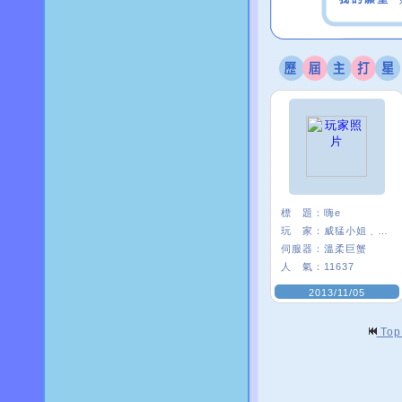
標 題：
嗨e
玩 家：
威猛小姐﹑*E21
伺服器：
溫柔巨蟹
人 氣：
11637
2013/11/05
To