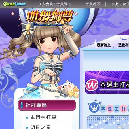
加入會員
會員登入
會員特區
點數 / 儲
|
最新消息
遊戲專