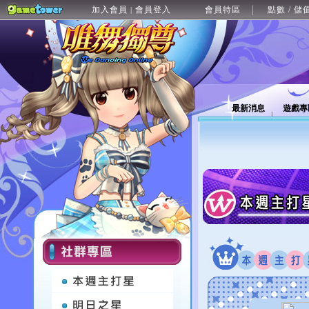
加入會員
會員登入
會員特區
點數 / 儲
|
最新消息
遊戲專