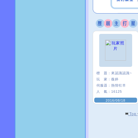
標 題：
來認識認識~
玩 家：
薇婷
伺服器：
熱情牡羊
人 氣：
16125
2016/08/18
Top