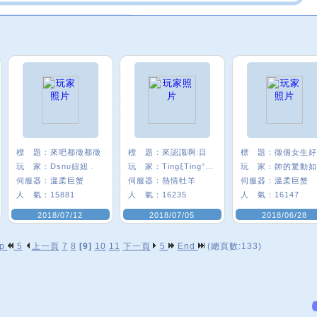
標 題：
來吧都徵都徵
標 題：
來認識啊:目
標 題：
玩 家：
Dsnυ妞妞﹒
玩 家：
TingξTing°:P
玩 家：
伺服器：
溫柔巨蟹
伺服器：
熱情牡羊
伺服器：
溫柔巨蟹
人 氣：
15881
人 氣：
16235
人 氣：
16147
2018/07/12
2018/07/05
2018/06/28
op
5
上一頁
7
8
[9]
10
11
下一頁
5
End
(總頁數:133)