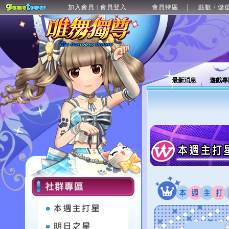
加入會員
會員登入
會員特區
點數 / 儲
|
最新消息
遊戲專