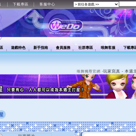
值
下載專區
客服中心
區
遊戲特色
新手指南
會員服務
社群專區
唯舞客服
下載專
‧玩家寫真 - 本週
唯舞獨尊官網