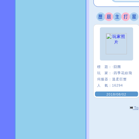
標 題：
·囧團
玩 家：
·四季花紛飛
伺服器：
溫柔巨蟹
人 氣：
16294
2018/08/02
T