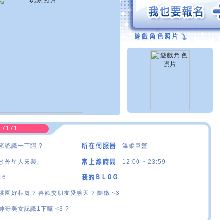
17171
來認識一下阿 ?
溫柔巨蟹
〥外星人來襲、
12:00 ~ 23:59
16
桃園好相處 ? 喜歡交朋友愛聊天 ? 隨徵 <3
帥哥美女認識1下嘛 <3 ?